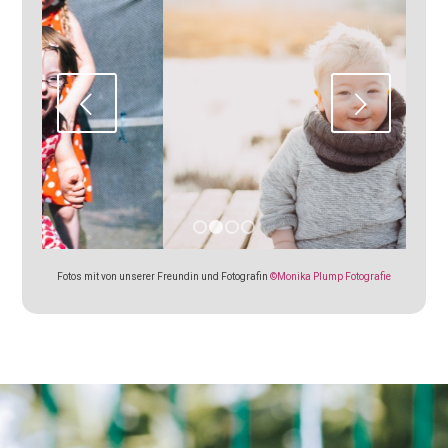
Weiter
1
2
3
4
Fotos mit von unserer Freundin und Fotografin
©Monika Plump Fotografie